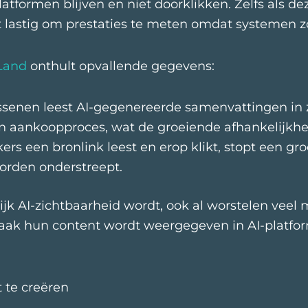
formen blijven en niet doorklikken. Zelfs als dez
het lastig om prestaties te meten omdat systemen 
Land
onthult opvallende gegevens:
enen leest AI-gegenereerde samenvattingen in z
un aankoopproces, wat de groeiende afhankelijkhe
s een bronlink leest en erop klikt, stopt een gro
orden onderstreept.
ijk AI-zichtbaarheid wordt, ook al worstelen vee
vaak hun content wordt weergegeven in AI-platfo
 te creëren