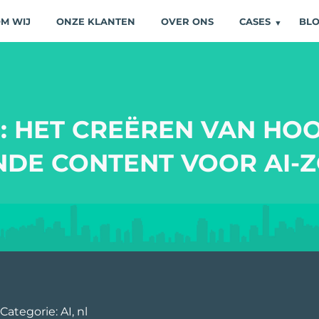
M WIJ
ONZE KLANTEN
OVER ONS
CASES
BL
O: HET CREËREN VAN HO
DE CONTENT VOOR AI-
Categorie:
AI
,
nl