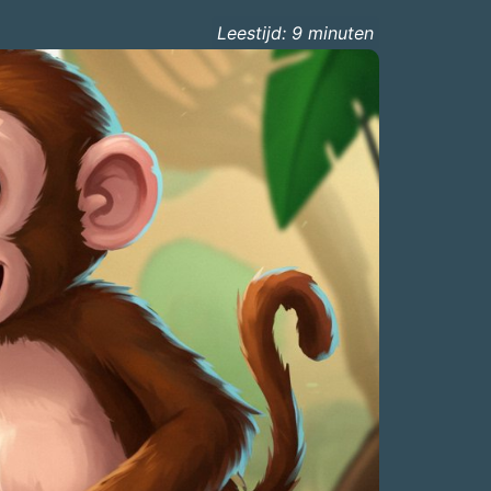
Leestijd:
9
minuten