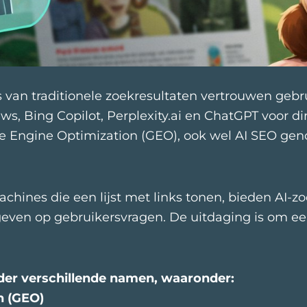
s van traditionele zoekresultaten vertrouwen geb
s, Bing Copilot, Perplexity.ai en ChatGPT voor d
ve Engine Optimization (GEO), ook wel AI SEO ge
kmachines die een lijst met links tonen, bieden A
even op gebruikersvragen. De uitdaging is om e
er verschillende namen, waaronder:
n (GEO)